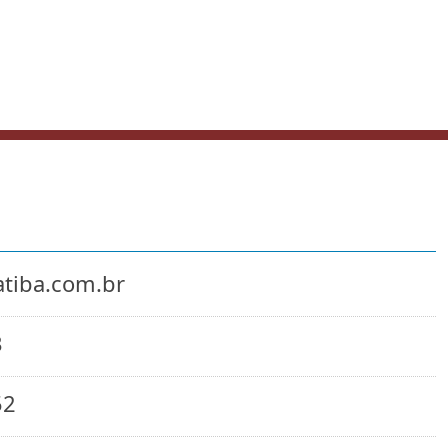
atiba.com.br
3
52