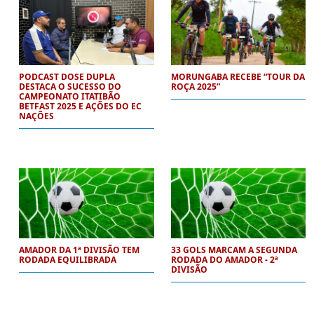
PODCAST DOSE DUPLA
MORUNGABA RECEBE “TOUR DA
DESTACA O SUCESSO DO
ROÇA 2025”
CAMPEONATO ITATIBÃO
BETFAST 2025 E AÇÕES DO EC
NAÇÕES
AMADOR DA 1ª DIVISÃO TEM
33 GOLS MARCAM A SEGUNDA
RODADA EQUILIBRADA
RODADA DO AMADOR - 2ª
DIVISÃO