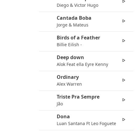
04
Diego & Victor Hugo
Cantada Boba
05
Jorge & Mateus
Birds of a Feather
06
Billie Eilish -
Deep down
07
Alok Feat ella Eyre Kenny
Ordinary
08
Alex Warren
Triste Pra Sempre
09
Jão
Dona
10
Luan Santana Ft Leo Foguete