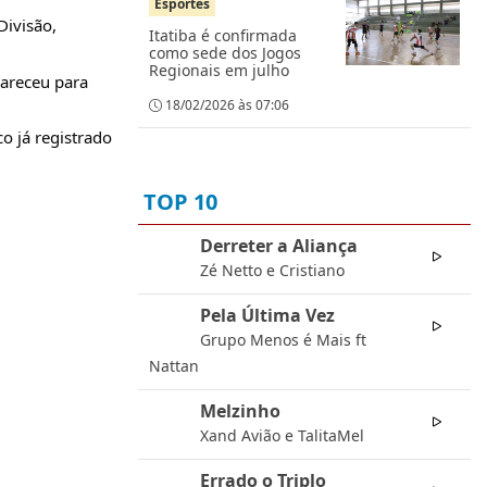
Esportes
Divisão,
Itatiba é confirmada
como sede dos Jogos
Regionais em julho
pareceu para
18/02/2026 às 07:06
o já registrado
TOP 10
Derreter a Aliança
01
Zé Netto e Cristiano
Pela Última Vez
02
Grupo Menos é Mais ft
Nattan
Melzinho
03
Xand Avião e TalitaMel
Errado o Triplo