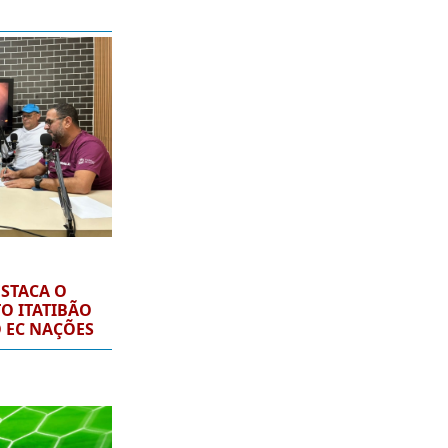
STACA O
O ITATIBÃO
O EC NAÇÕES