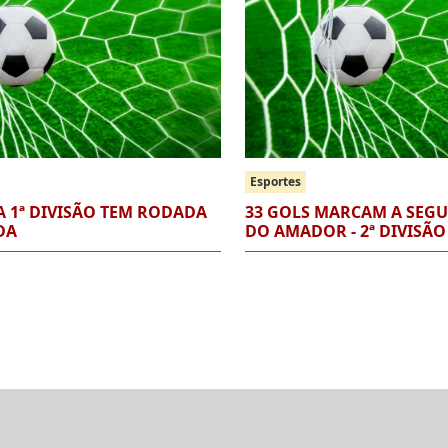
Esportes
 1ª DIVISÃO TEM RODADA
33 GOLS MARCAM A SEG
DA
DO AMADOR - 2ª DIVISÃO