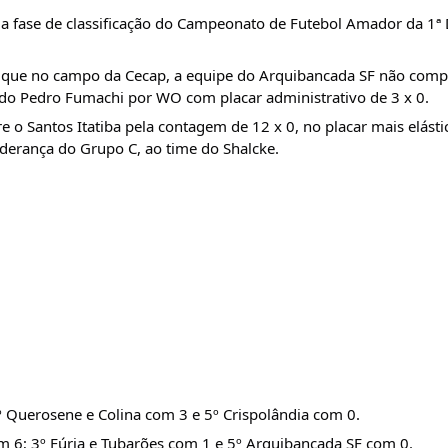
a fase de classificação do Campeonato de Futebol Amador da 1ª 
 É que no campo da Cecap, a equipe do Arquibancada SF não com
a do Pedro Fumachi por WO com placar administrativo de 3 x 0.
o Santos Itatiba pela contagem de 12 x 0, no placar mais elástic
iderança do Grupo C, ao time do Shalcke.
º Querosene e Colina com 3 e 5º Crispolândia com 0.
m 6; 3º Fúria e Tubarões com 1 e 5º Arquibancada SF com 0.