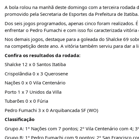
A
bola rolou na manhã deste domingo com a terceira rodada d
promovido pela Secretaria de Esportes da Prefeitura de Itatiba.
Dos seis jogos programados, apenas cinco foram realizados.
enfrentar o Pedro Fumachi e com isso foi caracterizada vitóri
Nos demais jogos, destaque para a goleada do Shalcke 69 sobre 
na competição deste ano. A vitória também serviu para dar a l
Confira os resultados da rodada:
Shalcke 12 x 0 Santos Itatiba
Crispolândia 0 x 3 Querosene
Nações 0 x 0 Vila Centenário
Porto 1 x 7 Unidos da Villa
Tubarões 0 x 0 Fúria
Pedro Fumachi 3 x 0 Arquibancada SF (WO)
Classificação
Grupo A: 1º Nações com 7 pontos; 2º Vila Centenário com 4; 3
Grupo B: 1º Pedro Fumachi com 9 pontos; 2º San Francisco co