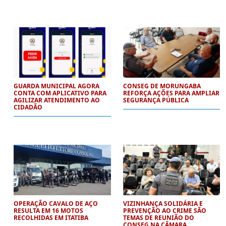
GUARDA MUNICIPAL AGORA
CONSEG DE MORUNGABA
CONTA COM APLICATIVO PARA
REFORÇA AÇÕES PARA AMPLIAR
AGILIZAR ATENDIMENTO AO
SEGURANÇA PÚBLICA
CIDADÃO
OPERAÇÃO CAVALO DE AÇO
VIZINHANÇA SOLIDÁRIA E
RESULTA EM 16 MOTOS
PREVENÇÃO AO CRIME SÃO
RECOLHIDAS EM ITATIBA
TEMAS DE REUNIÃO DO
CONSEG NA CÂMARA